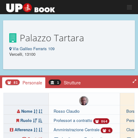
Palazzo Tartara
Via Galileo Ferraris 109
Vercelli, 13100
Personale
Strutture
81
1
Nome
Rosso Claudio
Borsat
Ruolo
Professori a contratto
Person
864
Afferenza
Amministrazione Centrale
Cluste
6