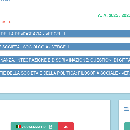
A. A. 2025 / 202
mestre
 DELLA DEMOCRAZIA - VERCELLI
E SOCIETA': SOCIOLOGIA - VERCELLI
INANZA, INTEGRAZIONE E DISCRIMINAZIONE: QUESTIONI DI CITT
FIE DELLA SOCIETÀ E DELLA POLITICA: FILOSOFIA SOCIALE - VER
VISUALIZZA PDF