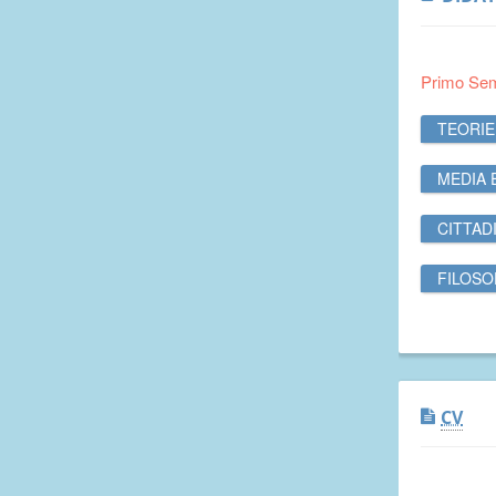
Primo Se
TEORIE
MEDIA 
CITTAD
FILOSO
CV