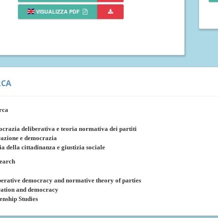
VISUALIZZA PDF
RCA
rca
crazia deliberativa e teoria normativa dei partiti
azione e democrazia
a della cittadinanza e giustizia sociale
search
berative democracy and normative theory of parties
ation and democracy
zenship Studies