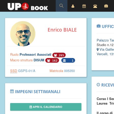
UFFIC
Enrico BIALE
Palazzo Tar
Studio n.12
Via Galile
Vercelli, 13
Ruolo
Professori Associati
265
Macro struttura
DISUM
162
1
SSD
GSPS-01/A
Matricola
005350
RICEV
IMPEGNI SETTIMANALI
Corso I Se
Laurea Tri
APRI IL CALENDARIO
Il corso di