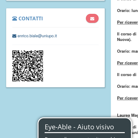
Orario: lun
CONTATTI
Per ricever
Il corso di
enrico.biale@uniupo.it
Nuova).
Orario: mar
Per ricever
Il corso di
Orario: mar
Per ricever
Laurea Magi
Il corso di
(Sala Riuni