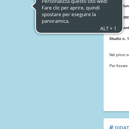
Orario: lun
Per ricever
Ricevimen
Studio n. 1
Nel primo s
Per fissare
DIDAT