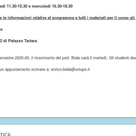
edì 11.30-15.30 e mercoledì 16.30-18.30
e le informazioni relative al programma e tutti i materiali per il corso gl
to
2 di Palazzo Tartara
emestre 2025-26, il ricevimento del prof. Biale sarà il martedì. Gli studenti
 un appuntamento scrivere a: enrico.biale@uniupo.it
TICA