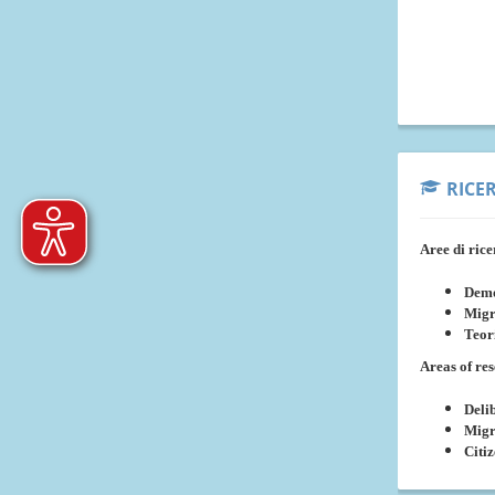
RICE
Aree di rice
Demo
Migr
Teori
Areas of re
Deli
Migr
Citi