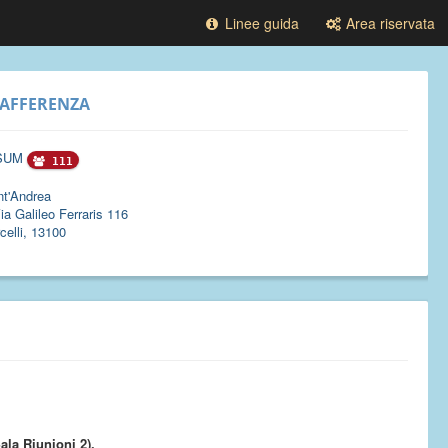
Linee guida
Area riservata
AFFERENZA
SUM
111
nt'Andrea
ia Galileo Ferraris 116
celli, 13100
Sala Riunioni 2).