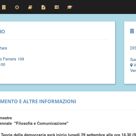
IO
tara
DI
o Ferraris 109
Sa
100
V
Ver
IMENTO E ALTRE INFORMAZIONI
mestre
ennale "Filosofia e Comunicazione"
 Teorie della democrazia avrà inizio lunedì 29 settembre alle ore 14.30 (