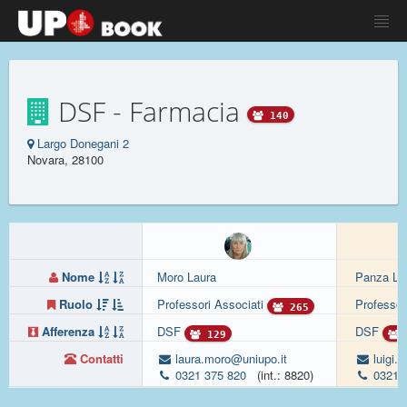
DSF - Farmacia
140
Largo Donegani 2
Novara, 28100
Nome
Moro Laura
Panza Lui
Ruolo
Professori Associati
Professor
265
Afferenza
DSF
DSF
129
Contatti
laura.moro@uniupo.it
luigi.
0321 375 820
(int.: 8820)
0321375