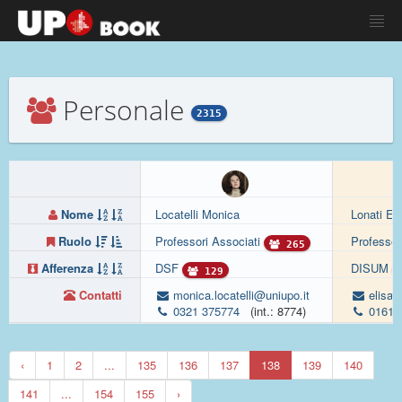
Personale
2315
Nome
Locatelli Monica
Lonati El
Ruolo
Professori Associati
Professor
265
Afferenza
DSF
DISUM
129
Contatti
monica.locatelli@uniupo.it
elisabe
0321 375774
(int.: 8774)
0161 
‹
1
2
...
135
136
137
138
139
140
141
...
154
155
›