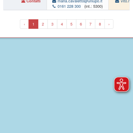
Contatti
maria.cavaletto@uniupo.it
vito.ru
0161 228 300
(int.: 5300)
‹
1
2
3
4
5
6
7
8
›