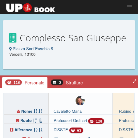
Complesso San Giuseppe
Piazza Sant'Eusebio 5
Vercelli, 13100
Personale
Strutture
116
2
Nome
Cavaletto Maria
Rubino Vit
Ruolo
Professori Ordinari
Professori
128
Afferenza
DiSSTE
DiSSTE
93