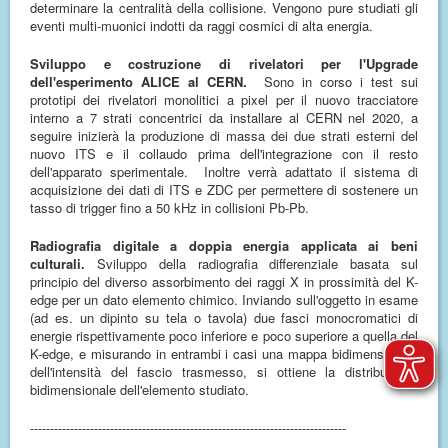
determinare la centralità della collisione. Vengono pure studiati gli
eventi multi-muonici indotti da raggi cosmici di alta energia.
Sviluppo e costruzione di rivelatori per l'Upgrade
dell'esperimento ALICE al CERN.
Sono in corso i test sui
prototipi dei rivelatori monolitici a pixel per il nuovo tracciatore
interno a 7 strati concentrici da installare al CERN nel 2020, a
seguire inizierà la produzione di massa dei due strati esterni del
nuovo ITS e il collaudo prima dell'integrazione con il resto
dell'apparato sperimentale. Inoltre verrà adattato il sistema di
acquisizione dei dati di ITS e ZDC per permettere di sostenere un
tasso di trigger fino a 50 kHz in collisioni Pb-Pb.
Radiografia digitale a doppia energia applicata ai beni
culturali.
Sviluppo della radiografia differenziale basata sul
principio del diverso assorbimento dei raggi X in prossimità del K-
edge per un dato elemento chimico. Inviando sull'oggetto in esame
(ad es. un dipinto su tela o tavola) due fasci monocromatici di
energie rispettivamente poco inferiore e poco superiore a quella del
K-edge, e misurando in entrambi i casi una mappa bidimensionale
dell'intensità del fascio trasmesso, si ottiene la distribuzione
bidimensionale dell'elemento studiato.
-------------------------------------------------------------------------------