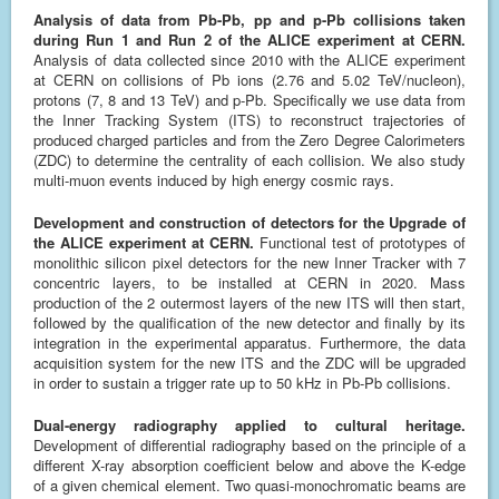
Analysis of data from Pb-Pb, pp and p-Pb collisions taken
during Run 1 and Run 2 of the ALICE experiment at CERN.
Analysis of data collected since 2010 with the ALICE experiment
at CERN on collisions of Pb ions (2.76 and 5.02 TeV/nucleon),
protons (7, 8 and 13 TeV) and p-Pb. Specifically we use data from
the Inner Tracking System (ITS) to reconstruct trajectories of
produced charged particles and from the Zero Degree Calorimeters
(ZDC) to determine the centrality of each collision. We also study
multi-muon events induced by high energy cosmic rays.
Development and construction of detectors for the Upgrade of
the ALICE experiment at CERN.
Functional test of prototypes of
monolithic silicon pixel detectors for the new Inner Tracker with 7
concentric layers, to be installed at CERN in 2020. Mass
production of the 2 outermost layers of the new ITS will then start,
followed by the qualification of the new detector and finally by its
integration in the experimental apparatus. Furthermore, the data
acquisition system for the new ITS and the ZDC will be upgraded
in order to sustain a trigger rate up to 50 kHz in Pb-Pb collisions.
Dual-energy radiography applied to cultural heritage.
Development of differential radiography based on the principle of a
different X-ray absorption coefficient below and above the K-edge
of a given chemical element. Two quasi-monochromatic beams are