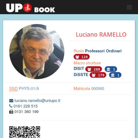
Luciano RAMELLO
Ruolo
Professori Ordinari
128
Macro strutture
DISIT
280
1
DiSSTE
179
1
SSD
PHYS-01/A
Matricola
000065
luciano.ramello@uniupo.it
0161 228 515
0131 360 199