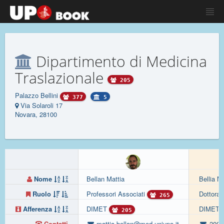
Dipartimento di Medicina
Traslazionale
205
Palazzo Bellini
377
5
Via Solaroli 17
Novara, 28100
Nome
Bellan Mattia
Bellia M
Ruolo
Professori Associati
Dottora
265
Afferenza
DIMET
DIMET
205
Contatti
mattia.bellan@med.uniupo.it
20022