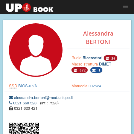
Alessandra
BERTONI
Ruolo
Ricercatori
20
Macro struttura
DIMET
672
1
SSD
BIOS-07/A
Matricola
002524
alessandra.bertoni@med.uniupo.it
0321 660 528
(int.: 7528)
0321 620 421