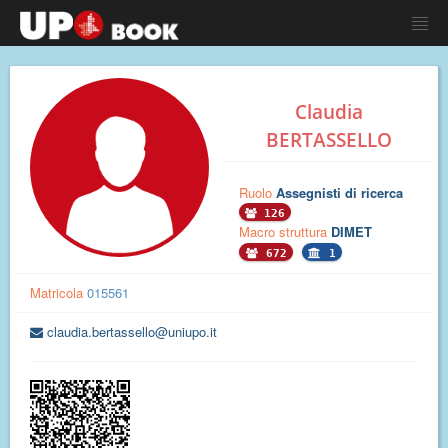
Claudia
BERTASSELLO
Ruolo
Assegnisti di ricerca
126
Macro struttura
DIMET
672
1
Matricola
015561
claudia.bertassello@uniupo.it