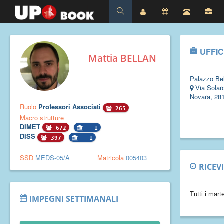
UFFIC
Mattia BELLAN
Palazzo Bel
Via Solaro
Novara, 28
Ruolo
Professori Associati
265
Macro strutture
DIMET
672
1
DISS
397
1
SSD
MEDS-05/A
Matricola
005403
RICEV
Tutti i mart
IMPEGNI SETTIMANALI