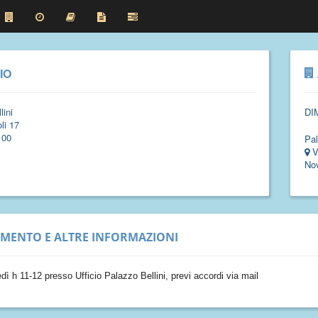
IO
lini
DI
li 17
100
Pal
V
No
IMENTO E ALTRE INFORMAZIONI
edì h 11-12 presso Ufficio Palazzo Bellini, previ accordi via mail