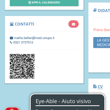
APRI IL CALENDARIO
DIDAT
CONTATTI
Primo Se
mattia.bellan@med.uniupo.it
LA GES
0321 3737512
MEDICI
CV