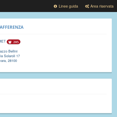
Linee guida
Area riservata
AFFERENZA
MET
205
azzo Bellini
ia Solaroli 17
vara, 28100