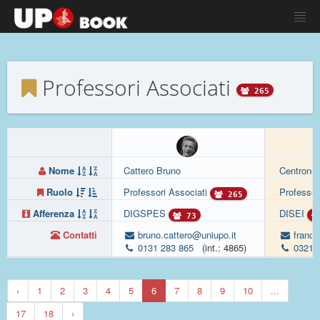
Professori Associati
265
Nome
Cattero Bruno
Centrone
Ruolo
Professori Associati
Professor
265
Afferenza
DIGSPES
DISEI
73
Contatti
bruno.cattero@uniupo.it
france
0131 283 865
(int.: 4865)
0321 
‹
1
2
3
4
5
6
7
8
9
10
...
17
18
›