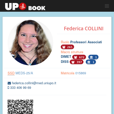
Federica COLLINI
Ruolo
Professori Associati
265
Macro strutture
DIMET
672
1
DISS
397
1
SSD
MEDS-25/A
Matricola
015869
federica.collini@med.uniupo.it
333 406 99 69