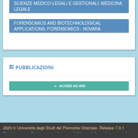
SCIENZE MEDICO-LEGALI E GESTIONALI: MEDICINA
LEGALE
FORENSOMICS AND BIOTECHNOLOGICAL
APPLICATIONS: FORENSOMICS - NOVARA
PUBBLICAZIONI
ACCEDI AD IRIS
2023 © Università degli Studi del Piemonte Orientale. Release 7.0.1
Disclaimer
Dichiarazione di accessibilità
Informativa sui cookie