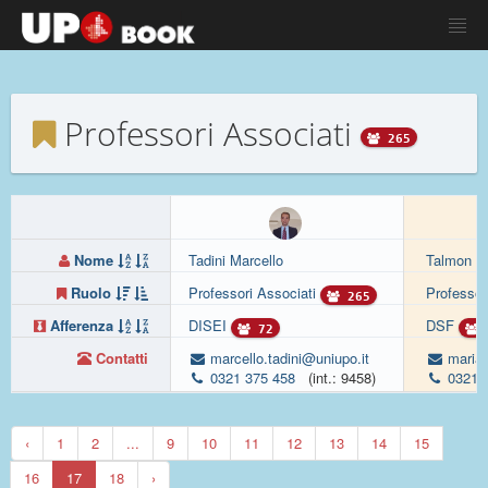
Professori Associati
265
Nome
Tadini Marcello
Talmon M
Ruolo
Professori Associati
Professor
265
Afferenza
DISEI
DSF
72
Contatti
marcello.tadini@uniupo.it
maria.
0321 375 458
(int.: 9458)
0321 
‹
1
2
...
9
10
11
12
13
14
15
16
17
18
›