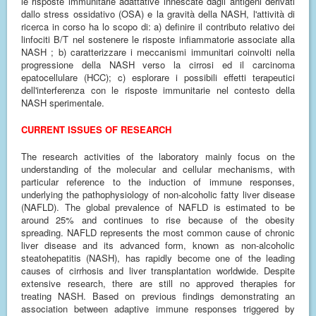
le risposte immunitarie adattative innescate dagli antigeni derivati
dallo stress ossidativo (OSA) e la gravità della NASH, l'attività di
ricerca in corso ha lo scopo di: a) definire il contributo relativo dei
linfociti B/T nel sostenere le risposte infiammatorie associate alla
NASH ; b) caratterizzare i meccanismi immunitari coinvolti nella
progressione della NASH verso la cirrosi ed il carcinoma
epatocellulare (HCC); c) esplorare i possibili effetti terapeutici
dell'interferenza con le risposte immunitarie nel contesto della
NASH sperimentale.
CURRENT ISSUES OF RESEARCH
The research activities of the laboratory mainly focus on the
understanding of the molecular and cellular mechanisms, with
particular reference to the induction of immune responses,
underlying the pathophysiology of non-alcoholic fatty liver disease
(NAFLD). The global prevalence of NAFLD is estimated to be
around 25% and continues to rise because of the obesity
spreading. NAFLD represents the most common cause of chronic
liver disease and its advanced form, known as non-alcoholic
steatohepatitis (NASH), has rapidly become one of the leading
causes of cirrhosis and liver transplantation worldwide. Despite
extensive research, there are still no approved therapies for
treating NASH. Based on previous findings demonstrating an
association between adaptive immune responses triggered by