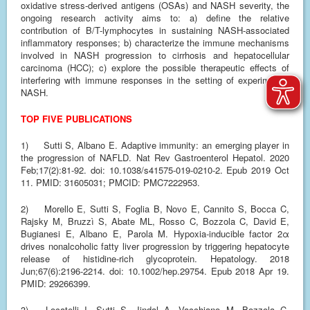
oxidative stress-derived antigens (OSAs) and NASH severity, the
ongoing research activity aims to: a) define the relative
contribution of B/T-lymphocytes in sustaining NASH-associated
inflammatory responses; b) characterize the immune mechanisms
involved in NASH progression to cirrhosis and hepatocellular
carcinoma (HCC); c) explore the possible therapeutic effects of
interfering with immune responses in the setting of experimental
NASH.
TOP FIVE PUBLICATIONS
1)
Sutti S, Albano E. Adaptive immunity: an emerging player in
the progression of NAFLD. Nat Rev Gastroenterol Hepatol. 2020
Feb;17(2):81-92. doi: 10.1038/s41575-019-0210-2. Epub 2019 Oct
11. PMID: 31605031; PMCID: PMC7222953.
2)
Morello E, Sutti S, Foglia B, Novo E, Cannito S, Bocca C,
Rajsky M, Bruzzì S, Abate ML, Rosso C, Bozzola C, David E,
Bugianesi E, Albano E, Parola M. Hypoxia-inducible factor 2α
drives nonalcoholic fatty liver progression by triggering hepatocyte
release of histidine-rich glycoprotein. Hepatology. 2018
Jun;67(6):2196-2214. doi: 10.1002/hep.29754. Epub 2018 Apr 19.
PMID: 29266399.
3)
Locatelli I, Sutti S, Jindal A, Vacchiano M, Bozzola C,