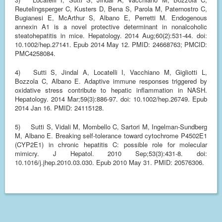
Reutelingsperger C, Kusters D, Bena S, Parola M, Paternostro C,
Bugianesi E, McArthur S, Albano E, Perretti M. Endogenous
annexin A1 is a novel protective determinant in nonalcoholic
steatohepatitis in mice. Hepatology. 2014 Aug;60(2):531-44. doi:
10.1002/hep.27141. Epub 2014 May 12. PMID: 24668763; PMCID:
PMC4258084.
4)
Sutti S, Jindal A, Locatelli I, Vacchiano M, Gigliotti L,
Bozzola C, Albano E. Adaptive immune responses triggered by
oxidative stress contribute to hepatic inflammation in NASH.
Hepatology. 2014 Mar;59(3):886-97. doi: 10.1002/hep.26749. Epub
2014 Jan 16. PMID: 24115128.
5)
Sutti S, Vidali M, Mombello C, Sartori M, Ingelman-Sundberg
M, Albano E. Breaking self-tolerance toward cytochrome P4502E1
(CYP2E1) in chronic hepatitis C: possible role for molecular
mimicry. J Hepatol. 2010 Sep;53(3):431-8. doi:
10.1016/j.jhep.2010.03.030. Epub 2010 May 31. PMID: 20576306.