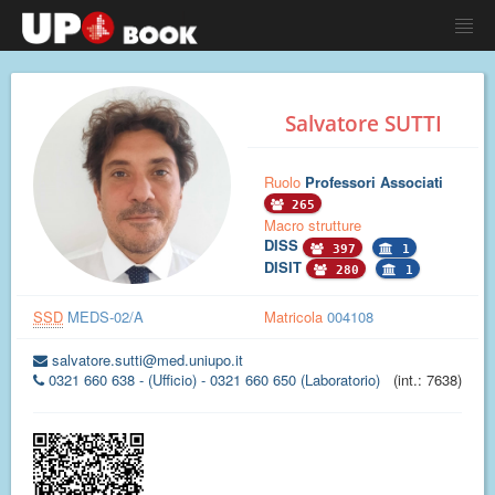
Salvatore SUTTI
Ruolo
Professori Associati
265
Macro strutture
DISS
397
1
DISIT
280
1
SSD
MEDS-02/A
Matricola
004108
salvatore.sutti@med.uniupo.it
0321 660 638 - (Ufficio) - 0321 660 650 (Laboratorio)
(int.: 7638)