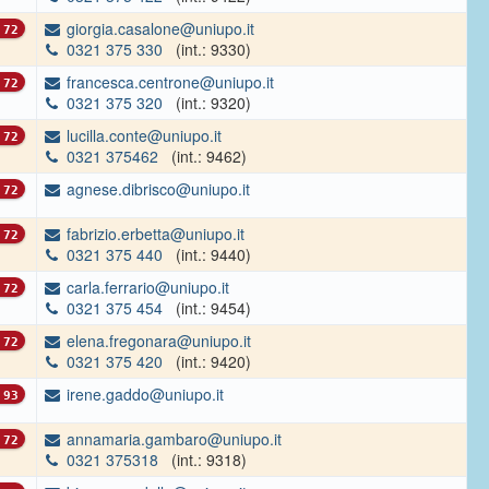
giorgia.casalone@uniupo.it
72
0321 375 330
(int.: 9330)
francesca.centrone@uniupo.it
72
0321 375 320
(int.: 9320)
lucilla.conte@uniupo.it
72
0321 375462
(int.: 9462)
agnese.dibrisco@uniupo.it
72
fabrizio.erbetta@uniupo.it
72
0321 375 440
(int.: 9440)
carla.ferrario@uniupo.it
72
0321 375 454
(int.: 9454)
elena.fregonara@uniupo.it
72
0321 375 420
(int.: 9420)
irene.gaddo@uniupo.it
93
annamaria.gambaro@uniupo.it
72
0321 375318
(int.: 9318)