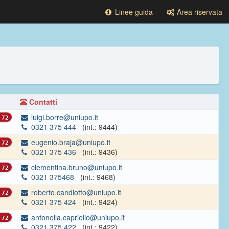
Linee guida
Area riservata
Contatti
luigi.borre@uniupo.it
72
0321 375 444
(int.: 9444)
eugenio.braja@uniupo.it
72
0321 375 436
(int.: 9436)
clementina.bruno@uniupo.it
72
0321 375468
(int.: 9468)
roberto.candiotto@uniupo.it
72
0321 375 424
(int.: 9424)
antonella.capriello@uniupo.it
72
0321 375 422
(int.: 9422)