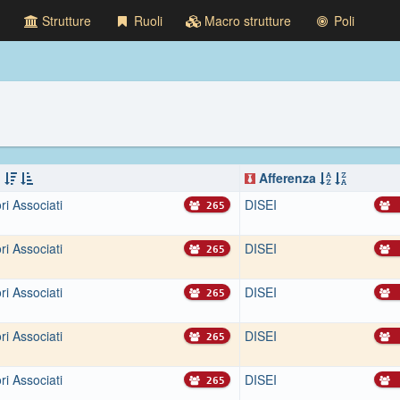
Strutture
Ruoli
Macro strutture
Poli
o
Afferenza
ri Associati
DISEI
265
ri Associati
DISEI
265
ri Associati
DISEI
265
ri Associati
DISEI
265
ri Associati
DISEI
265