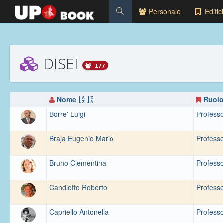
Personale
Edifici
DISEI
177
Nome
Ruol
Borre' Luigi
Professo
Braja Eugenio Mario
Professo
Bruno Clementina
Professo
Candiotto Roberto
Professo
Capriello Antonella
Professo