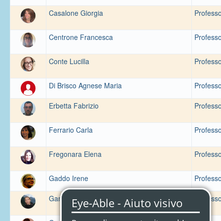
Casalone Giorgia
Professo
Centrone Francesca
Professo
Conte Lucilla
Professo
Di Brisco Agnese Maria
Professo
Erbetta Fabrizio
Professo
Ferrario Carla
Professo
Fregonara Elena
Professo
Gaddo Irene
Professo
Gambaro Anna Maria
Professo