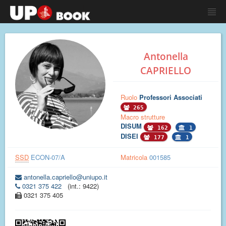
Antonella
CAPRIELLO
Ruolo
Professori Associati
265
Macro strutture
DISUM
162
1
DISEI
177
1
SSD
ECON-07/A
Matricola
001585
antonella.capriello@uniupo.it
0321 375 422
(int.: 9422)
0321 375 405