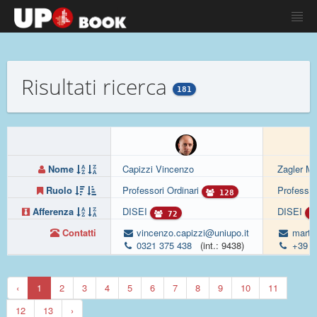
Risultati ricerca
181
Nome
Capizzi Vincenzo
Zagler Ma
Ruolo
Professori Ordinari
Professor
128
Afferenza
DISEI
DISEI
72
Contatti
vincenzo.capizzi@uniupo.it
martin
0321 375 438
(int.: 9438)
+39 0
‹
1
2
3
4
5
6
7
8
9
10
11
12
13
›