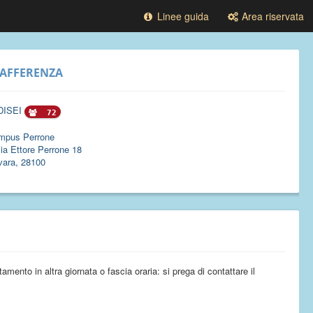
Linee guida
Area riservata
AFFERENZA
DISEI
72
mpus Perrone
ia Ettore Perrone 18
vara, 28100
amento in altra giornata o fascia oraria: si prega di contattare il