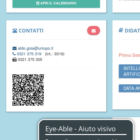
APRI IL CALENDARIO
CONTATTI
DIDAT
aldo.goia@uniupo.it
0321 375 319
(int.: 9319)
Primo Se
0321 375 305
INTELL
ARTIFI
DATA A
CV