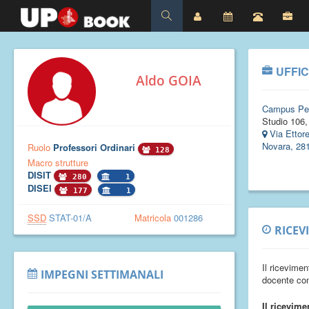
UFFIC
Aldo GOIA
Campus Pe
Studio 106,
Via Ettor
Novara, 28
Ruolo
Professori Ordinari
128
Macro strutture
DISIT
280
1
DISEI
177
1
SSD
STAT-01/A
Matricola
001286
RICEV
Il ricevimen
IMPEGNI SETTIMANALI
docente con
Il ricevim