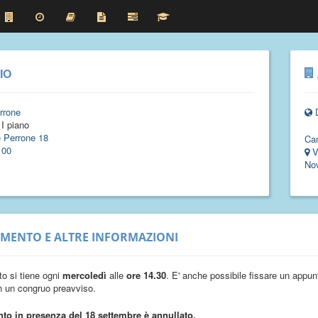
IO
rrone
 I piano
e Perrone 18
Ca
100
V
No
IMENTO E ALTRE INFORMAZIONI
to si tiene ogni
mercoledì
alle
ore 14.30
. E' anche possibile fissare un appunt
 un congruo preavviso.
ento in presenza del 18 settembre è annullato.