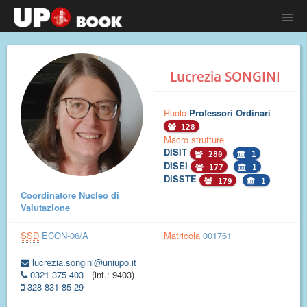
Lucrezia SONGINI
Ruolo
Professori Ordinari
128
Macro strutture
DISIT
280
1
DISEI
177
1
DiSSTE
179
1
Coordinatore Nucleo di
Valutazione
SSD
ECON-06/A
Matricola
001761
lucrezia.songini@uniupo.it
0321 375 403
(int.: 9403)
328 831 85 29