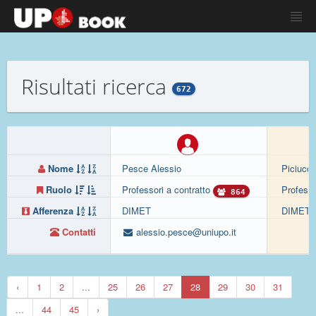
Risultati ricerca
672
Nome
Pesce Alessio
Piciucco
Ruolo
Professori a contratto
Professo
864
Afferenza
DIMET
DIMET
Contatti
alessio.pesce@uniupo.it
‹
1
2
...
25
26
27
28
29
30
31
...
44
45
›