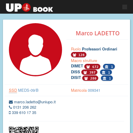
Marco LADETTO
Ruolo
Professori Ordinari
128
Macro strutture
DIMET
672
1
DISS
397
1
DISIT
280
1
SSD
MEDS-09/B
Matricola
009341
marco.ladetto@uniupo.it
0131 206 262
339 610 17 35