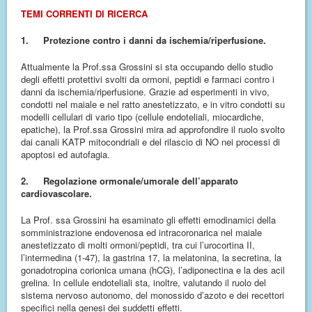
TEMI CORRENTI DI RICERCA
1.
Protezione contro i danni da ischemia/riperfusione.
Attualmente la Prof.ssa Grossini si sta occupando dello studio
degli effetti protettivi svolti da ormoni, peptidi e farmaci contro i
danni da ischemia/riperfusione. Grazie ad esperimenti in vivo,
condotti nel maiale e nel ratto anestetizzato, e in vitro condotti su
modelli cellulari di vario tipo (cellule endoteliali, miocardiche,
epatiche), la Prof.ssa Grossini mira ad approfondire il ruolo svolto
dai canali KATP mitocondriali e del rilascio di NO nei processi di
apoptosi ed autofagia.
2.
Regolazione ormonale/umorale dell’apparato
cardiovascolare.
La Prof. ssa Grossini ha esaminato gli effetti emodinamici della
somministrazione endovenosa ed intracoronarica nel maiale
anestetizzato di molti ormoni/peptidi, tra cui l’urocortina II,
l’intermedina (1-47), la gastrina 17, la melatonina, la secretina, la
gonadotropina corionica umana (hCG), l’adiponectina e la des acil
grelina. In cellule endoteliali sta, inoltre, valutando il ruolo del
sistema nervoso autonomo, del monossido d’azoto e dei recettori
specifici nella genesi dei suddetti effetti.