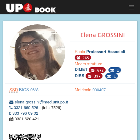
Elena GROSSINI
Ruolo
Professori Associati
265
Macro strutture
DIMET
672
1
DISS
397
1
SSD
BIOS-06/A
Matricola
000407
elena.grossini@med.uniupo.it
0321 660 526
(int.: 7526)
333 796 09 02
0321 620 421