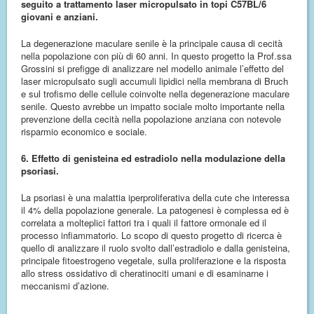
seguito a trattamento laser micropulsato in topi C57BL/6
giovani e anziani.
La degenerazione maculare senile è la principale causa di cecità
nella popolazione con più di 60 anni. In questo progetto la Prof.ssa
Grossini si prefigge di analizzare nel modello animale l’effetto del
laser micropulsato sugli accumuli lipidici nella membrana di Bruch
e sul trofismo delle cellule coinvolte nella degenerazione maculare
senile. Questo avrebbe un impatto sociale molto importante nella
prevenzione della cecità nella popolazione anziana con notevole
risparmio economico e sociale.
6. Effetto di genisteina ed estradiolo nella modulazione della
psoriasi.
La psoriasi è una malattia iperproliferativa della cute che interessa
il 4% della popolazione generale. La patogenesi è complessa ed è
correlata a molteplici fattori tra i quali il fattore ormonale ed il
processo infiammatorio. Lo scopo di questo progetto di ricerca è
quello di analizzare il ruolo svolto dall’estradiolo e dalla genisteina,
principale fitoestrogeno vegetale, sulla proliferazione e la risposta
allo stress ossidativo di cheratinociti umani e di esaminarne i
meccanismi d’azione.