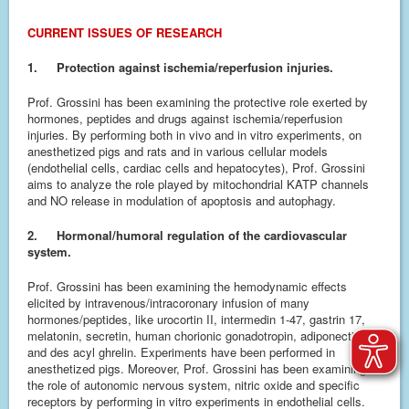
CURRENT ISSUES OF RESEARCH
1.
Protection against ischemia/reperfusion injuries.
Prof. Grossini has been examining the protective role exerted by
hormones, peptides and drugs against ischemia/reperfusion
injuries. By performing both in vivo and in vitro experiments, on
anesthetized pigs and rats and in various cellular models
(endothelial cells, cardiac cells and hepatocytes), Prof. Grossini
aims to analyze the role played by mitochondrial KATP channels
and NO release in modulation of apoptosis and autophagy.
2.
Hormonal/humoral regulation of the cardiovascular
system.
Prof. Grossini has been examining the hemodynamic effects
elicited by intravenous/intracoronary infusion of many
hormones/peptides, like urocortin II, intermedin 1-47, gastrin 17,
melatonin, secretin, human chorionic gonadotropin, adiponectin
and des acyl ghrelin. Experiments have been performed in
anesthetized pigs. Moreover, Prof. Grossini has been examining
the role of autonomic nervous system, nitric oxide and specific
receptors by performing in vitro experiments in endothelial cells.