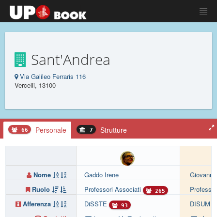
Sant'Andrea
Via Galileo Ferraris 116
Vercelli, 13100
Personale
Strutture
66
7
Nome
Gaddo Irene
Giovannin
Ruolo
Professori Associati
Professor
265
Afferenza
DiSSTE
DISUM
93