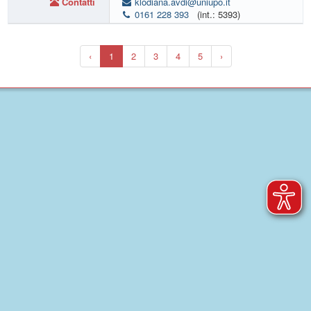
Contatti
klodiana.avdi@uniupo.it
0161 228 393
(int.: 5393)
‹
1
2
3
4
5
›