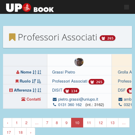
Professori Associati
265
Nome
Grassi Pietro
Grolla Am
Ruolo
Professori Associati
Professor
265
Afferenza
DISIT
DSF
134
Contatti
pietro.grassi@uniupo.it
ambra.
0131 360 162
(int.: 3162)
0321 
‹
1
2
...
7
8
9
10
11
12
13
...
17
18
›