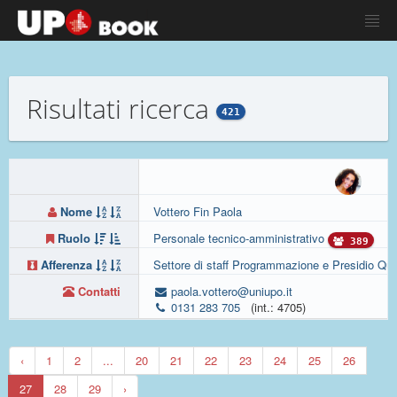
Risultati ricerca
421
Nome
Vottero Fin Paola
Ruolo
Personale tecnico-amministrativo
389
Afferenza
Settore di staff Programmazione e Presidio Qua
Contatti
paola.vottero@uniupo.it
0131 283 705
(int.: 4705)
‹
1
2
...
20
21
22
23
24
25
26
27
28
29
›