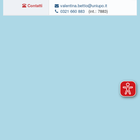
Contatti
valentina.bettio@uniupo.it
0321 660 883
(int.: 7883)