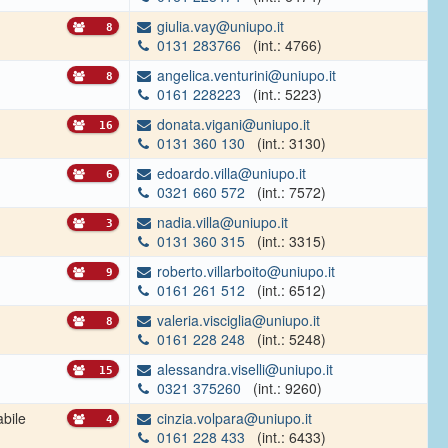
giulia.vay@uniupo.it
8
0131 283766
(int.: 4766)
angelica.venturini@uniupo.it
8
0161 228223
(int.: 5223)
donata.vigani@uniupo.it
16
0131 360 130
(int.: 3130)
edoardo.villa@uniupo.it
6
0321 660 572
(int.: 7572)
nadia.villa@uniupo.it
3
0131 360 315
(int.: 3315)
roberto.villarboito@uniupo.it
9
0161 261 512
(int.: 6512)
valeria.visciglia@uniupo.it
8
0161 228 248
(int.: 5248)
alessandra.viselli@uniupo.it
15
0321 375260
(int.: 9260)
bile
cinzia.volpara@uniupo.it
4
0161 228 433
(int.: 6433)