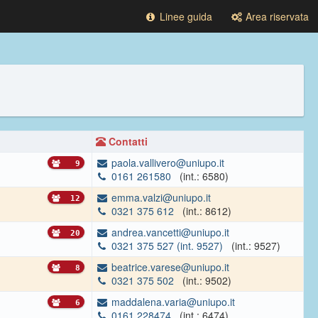
Linee guida
Area riservata
Contatti
paola.vallivero@uniupo.it
9
0161 261580
(int.: 6580)
emma.valzi@uniupo.it
12
0321 375 612
(int.: 8612)
andrea.vancetti@uniupo.it
20
0321 375 527 (int. 9527)
(int.: 9527)
beatrice.varese@uniupo.it
8
0321 375 502
(int.: 9502)
maddalena.varia@uniupo.it
6
0161 228474
(int.: 6474)