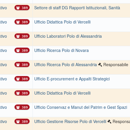
tivo
Settore di staff DG Rapporti Istituzionali, Sanità
389
tivo
Ufficio Didattica Polo di Vercelli
389
tivo
Ufficio Laboratori Polo di Alessandria
389
tivo
Ufficio Ricerca Polo di Novara
389
tivo
Ufficio Ricerca Polo di Alessandria
Responsabile
389
tivo
Ufficio E-procurement e Appalti Strategici
389
tivo
Ufficio Didattica Polo di Vercelli
389
tivo
Ufficio Conservaz e Manut del Patrim e Gest Spazi
389
tivo
Ufficio Gestione Risorse Polo di Vercelli
Responsa
389