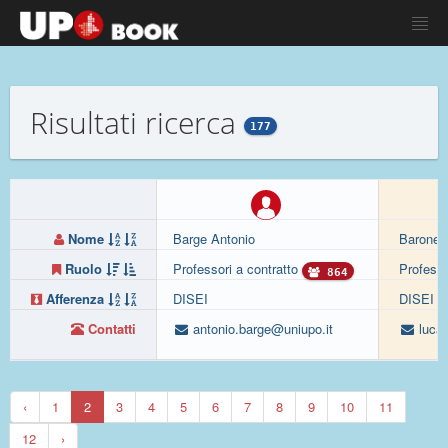
Risultati ricerca
177
Nome
Barge Antonio
Barone 
Ruolo
Professori a contratto
Professo
864
Afferenza
DISEI
DISEI
Contatti
antonio.barge@uniupo.it
luca.
‹
1
2
3
4
5
6
7
8
9
10
11
12
›