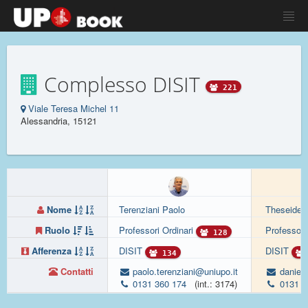
Complesso DISIT
221
Viale Teresa Michel 11
Alessandria, 15121
Nome
Terenziani Paolo
Theseider 
Ruolo
Professori Ordinari
Professori
128
Afferenza
DISIT
DISIT
134
Contatti
paolo.terenziani@uniupo.it
daniele
0131 360 174
(int.: 3174)
0131 3