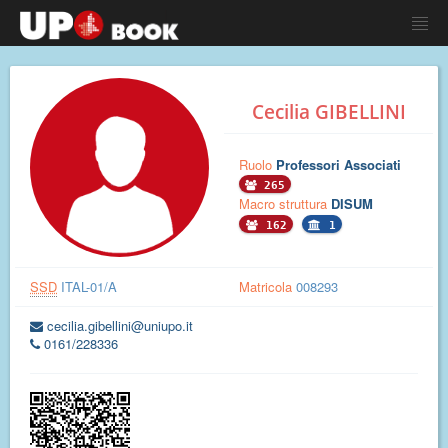
Cecilia GIBELLINI
Ruolo
Professori Associati
265
Macro struttura
DISUM
162
1
SSD
ITAL-01/A
Matricola
008293
cecilia.gibellini@uniupo.it
0161/228336