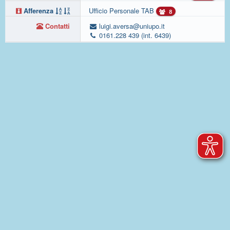
Afferenza
Ufficio Personale TAB
8
Contatti
luigi.aversa@uniupo.it
0161.228 439 (int. 6439)