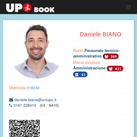
Daniele BIANO
Ruolo
Personale tecnico-
amministrativo
389
Macro struttura
Amministrazione
421
65
Matricola
018249
daniele.biano@uniupo.it
0161 228410
(int.: 6410)