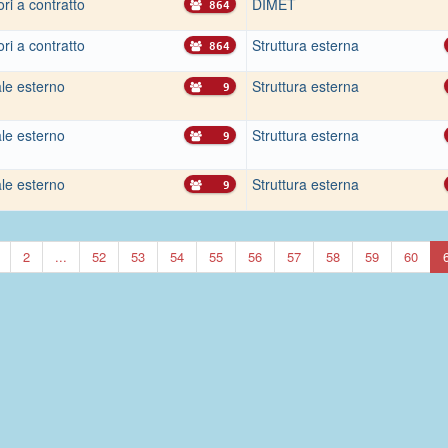
ri a contratto
DIMET
864
ri a contratto
Struttura esterna
864
le esterno
Struttura esterna
9
le esterno
Struttura esterna
9
le esterno
Struttura esterna
9
2
...
52
53
54
55
56
57
58
59
60