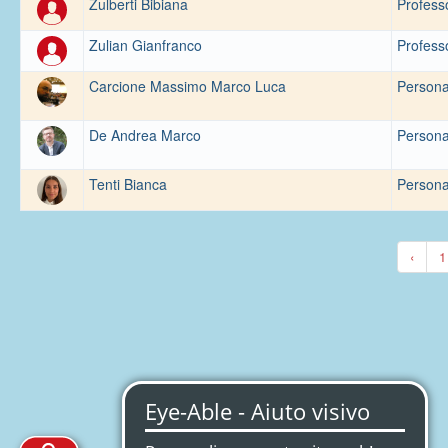
Zulberti Bibiana
Professo
Zulian Gianfranco
Professo
Carcione Massimo Marco Luca
Persona
De Andrea Marco
Persona
Tenti Bianca
Persona
‹
1