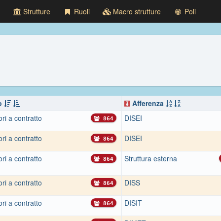
Strutture
Ruoli
Macro strutture
Poli
o
Afferenza
ri a contratto
DISEI
864
ri a contratto
DISEI
864
ri a contratto
Struttura esterna
864
ri a contratto
DISS
864
ri a contratto
DISIT
864