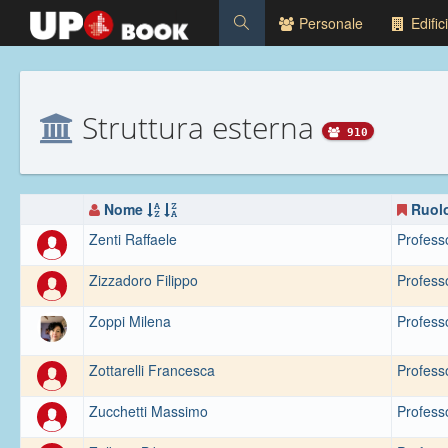
Personale
Edifici
Struttura esterna
910
Nome
Ruol
Zenti Raffaele
Professo
Zizzadoro Filippo
Professo
Zoppi Milena
Professo
Zottarelli Francesca
Professo
Zucchetti Massimo
Professo