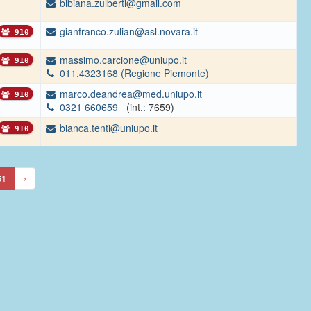
bibiana.zulberti@gmail.com
gianfranco.zulian@asl.novara.it
910
massimo.carcione@uniupo.it
910
011.4323168 (Regione Piemonte)
marco.deandrea@med.uniupo.it
910
0321 660659
(int.: 7659)
bianca.tenti@uniupo.it
910
61
›