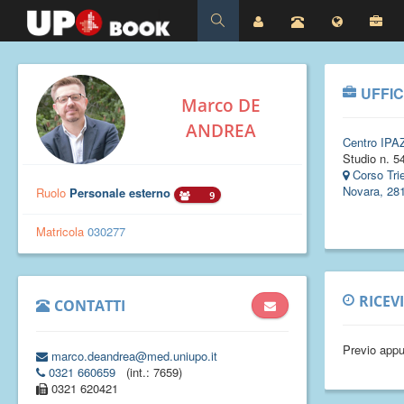
UFFIC
Marco DE
ANDREA
Centro IPA
Studio n. 54
Corso Tri
Novara, 28
Ruolo
Personale esterno
9
Matricola
030277
RICEV
CONTATTI
Previo app
marco.deandrea@med.uniupo.it
0321 660659
(int.: 7659)
0321 620421