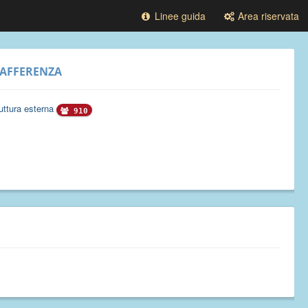
Linee guida
Area riservata
AFFERENZA
uttura esterna
910