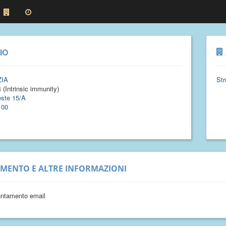
IO
ZIA
Str
 (Intrinsic immunity)
este 15/A
100
IMENTO E ALTRE INFORMAZIONI
untamento email