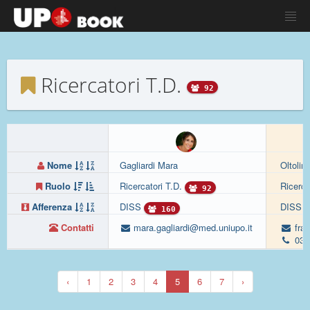
Ricercatori T.D.
92
Nome
Gagliardi Mara
Oltolin
Ruolo
Ricercatori T.D.
Ricerca
92
Afferenza
DISS
DISS
160
Contatti
mara.gagliardi@med.uniupo.it
fran
032
‹
1
2
3
4
5
6
7
›