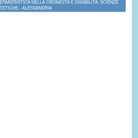
ERMIERISTICA NELLA CRONICITÀ E DISABILITÀ: SCIENZE
TETICHE - ALESSANDRIA