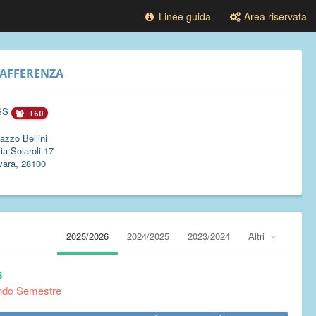
Linee guida
Area riservata
AFFERENZA
SS
160
azzo Bellini
ia Solaroli 17
vara, 28100
2025/2026
2024/2025
2023/2024
Altri
6
ndo Semestre