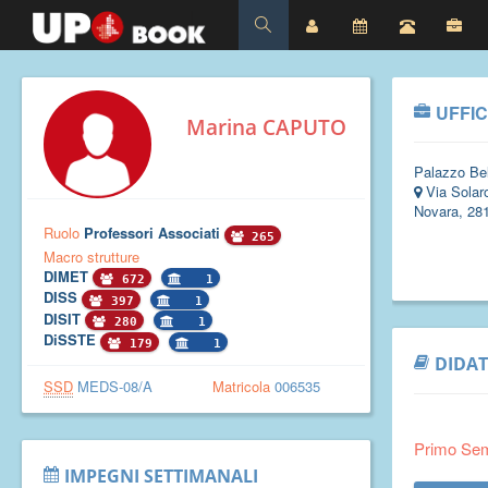
UFFIC
Marina CAPUTO
Palazzo Bel
Via Solaro
Novara, 28
Ruolo
Professori Associati
265
Macro strutture
DIMET
672
1
DISS
397
1
DISIT
280
1
DiSSTE
179
1
DIDAT
SSD
MEDS-08/A
Matricola
006535
Primo Se
IMPEGNI SETTIMANALI