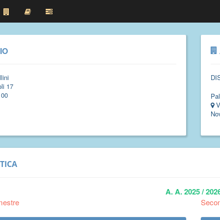
IO
lini
DI
li 17
100
Pal
V
No
TICA
A. A. 2025 / 202
mestre
Seco