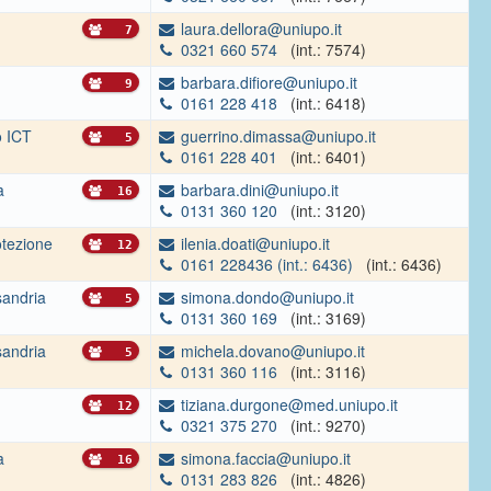
laura.dellora@uniupo.it
7
0321 660 574
(int.: 7574)
barbara.difiore@uniupo.it
9
0161 228 418
(int.: 6418)
o ICT
guerrino.dimassa@uniupo.it
5
0161 228 401
(int.: 6401)
a
barbara.dini@uniupo.it
16
0131 360 120
(int.: 3120)
otezione
ilenia.doati@uniupo.it
12
0161 228436 (int.: 6436)
(int.: 6436)
sandria
simona.dondo@uniupo.it
5
0131 360 169
(int.: 3169)
sandria
michela.dovano@uniupo.it
5
0131 360 116
(int.: 3116)
tiziana.durgone@med.uniupo.it
12
0321 375 270
(int.: 9270)
a
simona.faccia@uniupo.it
16
0131 283 826
(int.: 4826)