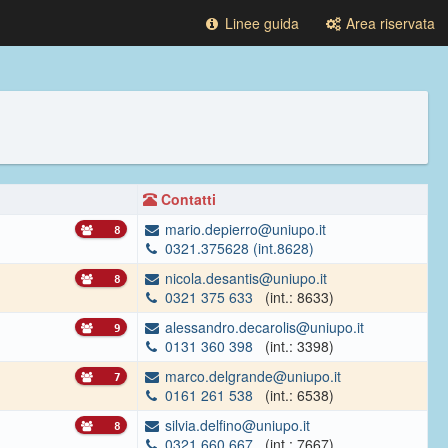
Linee guida
Area riservata
Contatti
mario.depierro@uniupo.it
8
0321.375628 (int.8628)
nicola.desantis@uniupo.it
8
0321 375 633
(int.: 8633)
alessandro.decarolis@uniupo.it
9
0131 360 398
(int.: 3398)
marco.delgrande@uniupo.it
7
0161 261 538
(int.: 6538)
silvia.delfino@uniupo.it
8
0321 660 667
(int.: 7667)