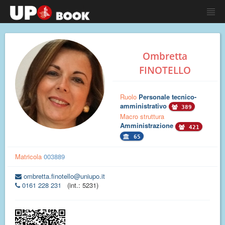
Ombretta
FINOTELLO
Ruolo
Personale tecnico-
amministrativo
389
Macro struttura
Amministrazione
421
65
Matricola
003889
ombretta.finotello@uniupo.it
0161 228 231
(int.: 5231)