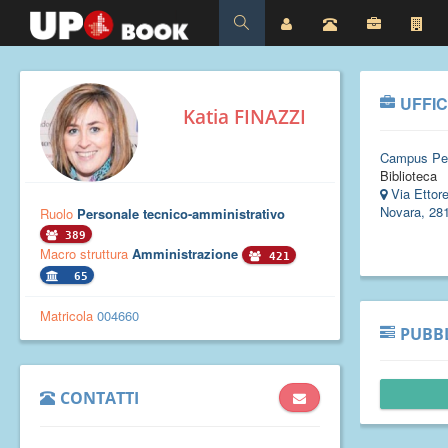
UFFIC
Katia FINAZZI
Campus Pe
Biblioteca
Via Ettor
Novara, 28
Ruolo
Personale tecnico-amministrativo
389
Macro struttura
Amministrazione
421
65
Matricola
004660
PUBBL
CONTATTI