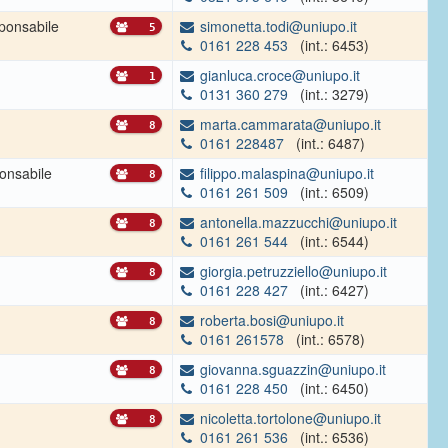
ponsabile
simonetta.todi@uniupo.it
5
0161 228 453
(int.: 6453)
gianluca.croce@uniupo.it
1
0131 360 279
(int.: 3279)
marta.cammarata@uniupo.it
8
0161 228487
(int.: 6487)
onsabile
filippo.malaspina@uniupo.it
8
0161 261 509
(int.: 6509)
antonella.mazzucchi@uniupo.it
8
0161 261 544
(int.: 6544)
giorgia.petruzziello@uniupo.it
8
0161 228 427
(int.: 6427)
roberta.bosi@uniupo.it
8
0161 261578
(int.: 6578)
giovanna.sguazzin@uniupo.it
8
0161 228 450
(int.: 6450)
nicoletta.tortolone@uniupo.it
8
0161 261 536
(int.: 6536)