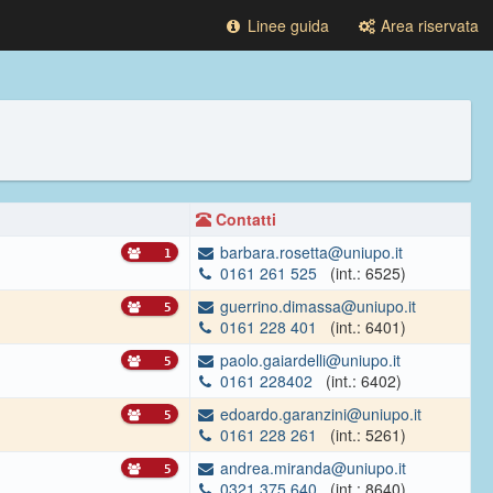
Linee guida
Area riservata
Contatti
barbara.rosetta@uniupo.it
1
0161 261 525
(int.: 6525)
guerrino.dimassa@uniupo.it
5
0161 228 401
(int.: 6401)
paolo.gaiardelli@uniupo.it
5
0161 228402
(int.: 6402)
edoardo.garanzini@uniupo.it
5
0161 228 261
(int.: 5261)
andrea.miranda@uniupo.it
5
0321 375 640
(int.: 8640)