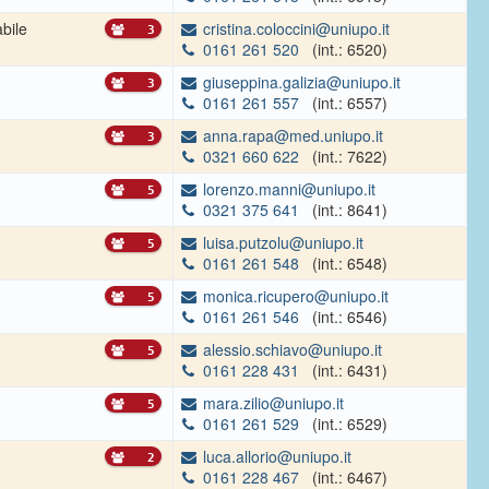
bile
cristina.coloccini@uniupo.it
3
0161 261 520
(int.: 6520)
giuseppina.galizia@uniupo.it
3
0161 261 557
(int.: 6557)
anna.rapa@med.uniupo.it
3
0321 660 622
(int.: 7622)
lorenzo.manni@uniupo.it
5
0321 375 641
(int.: 8641)
luisa.putzolu@uniupo.it
5
0161 261 548
(int.: 6548)
monica.ricupero@uniupo.it
5
0161 261 546
(int.: 6546)
alessio.schiavo@uniupo.it
5
0161 228 431
(int.: 6431)
mara.zilio@uniupo.it
5
0161 261 529
(int.: 6529)
luca.allorio@uniupo.it
2
0161 228 467
(int.: 6467)