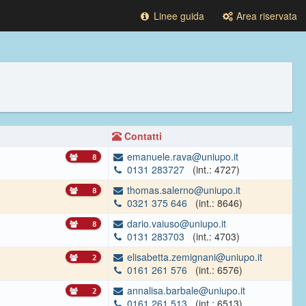
Linee guida
Area riservata
Contatti
emanuele.rava@uniupo.it
8
0131 283727
(int.: 4727)
thomas.salerno@uniupo.it
8
0321 375 646
(int.: 8646)
dario.vaiuso@uniupo.it
8
0131 283703
(int.: 4703)
elisabetta.zemignani@uniupo.it
2
0161 261 576
(int.: 6576)
annalisa.barbale@uniupo.it
2
0161 261 513
(int.: 6513)