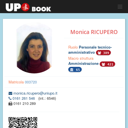
Monica RICUPERO
Ruolo
Personale tecnico-
amministrativo
389
Macro struttura
Amministrazione
421
65
Matricola
003720
monica.ricupero@uniupo.it
0161 261 546
(int.: 6546)
0161 210 289