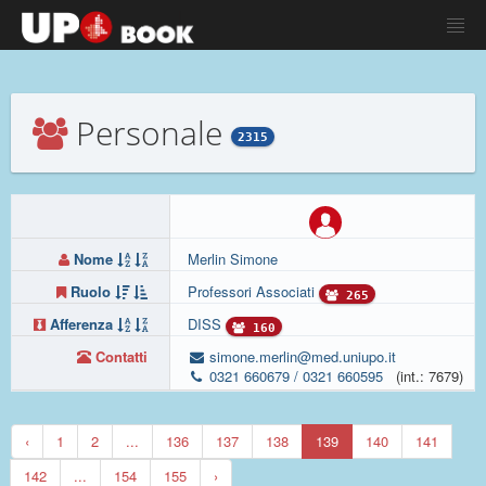
Personale
2315
Nome
Merlin Simone
Ruolo
Professori Associati
265
Afferenza
DISS
160
Contatti
simone.merlin@med.uniupo.it
0321 660679 / 0321 660595
(int.: 7679)
‹
1
2
...
136
137
138
139
140
141
142
...
154
155
›