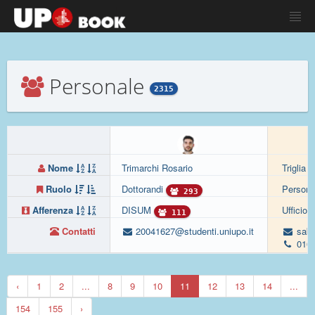
Personale
2315
Nome
Trimarchi Rosario
Triglia 
Ruolo
Dottorandi
Persona
293
Afferenza
DISUM
Ufficio 
111
Contatti
20041627@studenti.uniupo.it
sabin
0161
‹
1
2
...
8
9
10
11
12
13
14
...
154
155
›