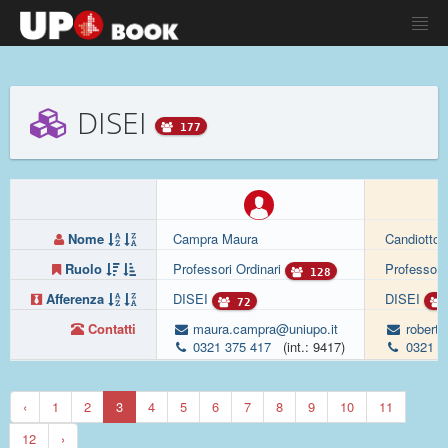
DISEI
177
Nome
Campra Maura
Candiotto 
Ruolo
Professori Ordinari
Professori
128
Afferenza
DISEI
DISEI
72
Contatti
maura.campra@uniupo.it
roberto
0321 375 417
(int.: 9417)
0321 3
‹
1
2
3
4
5
6
7
8
9
10
11
12
›