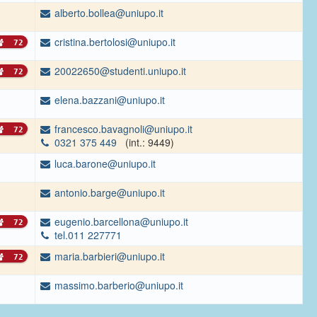
alberto.bollea@uniupo.it
cristina.bertolosi@uniupo.it
72
20022650@studenti.uniupo.it
72
elena.bazzani@uniupo.it
francesco.bavagnoli@uniupo.it
72
0321 375 449
(int.: 9449)
luca.barone@uniupo.it
antonio.barge@uniupo.it
eugenio.barcellona@uniupo.it
72
tel.011 227771
maria.barbieri@uniupo.it
72
massimo.barberio@uniupo.it