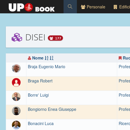
Personale
Edifici
DISEI
177
Nome
Ruo
Braja Eugenio Mario
Profes
Braga Robert
Profes
Borre' Luigi
Profes
Bongiorno Enea Giuseppe
Profes
Bonacini Luca
Ricerc