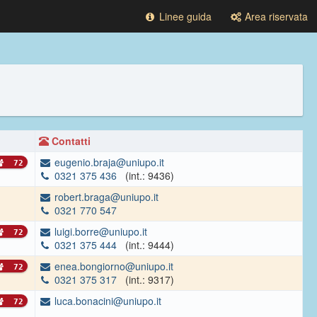
Linee guida
Area riservata
Contatti
eugenio.braja@uniupo.it
72
0321 375 436
(int.: 9436)
robert.braga@uniupo.it
0321 770 547
luigi.borre@uniupo.it
72
0321 375 444
(int.: 9444)
enea.bongiorno@uniupo.it
72
0321 375 317
(int.: 9317)
luca.bonacini@uniupo.it
72