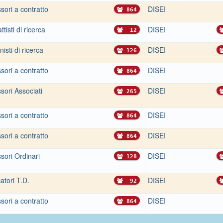
sori a contratto
DISEI
864
ttisti di ricerca
DISEI
12
isti di ricerca
DISEI
126
sori a contratto
DISEI
864
sori Associati
DISEI
265
sori a contratto
DISEI
864
sori a contratto
DISEI
864
sori Ordinari
DISEI
128
atori T.D.
DISEI
92
sori a contratto
DISEI
864