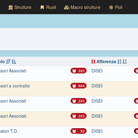
Strutture
Ruoli
Macro strutture
Poli
lo
Afferenza
sori Associati
DISEI
265
sori a contratto
DISEI
864
sori Associati
DISEI
265
sori Associati
DISEI
265
atori T.D.
DISEI
92