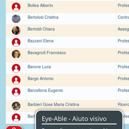
Bollea Alberto
Profes
Bertolosi Cristina
Contra
Bertoldi Chiara
Assegn
Bazzani Elena
Profes
Bavagnoli Francesco
Profes
Barone Luca
Profes
Barge Antonio
Profes
Barcellona Eugenio
Profes
Barbieri Goes Maria Cristina
Ricerc
Barberio Massimo
Profes