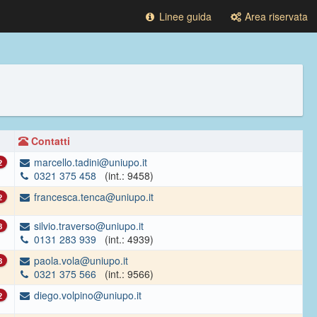
Linee guida
Area riservata
Contatti
marcello.tadini@uniupo.it
2
0321 375 458
(int.: 9458)
francesca.tenca@uniupo.it
2
silvio.traverso@uniupo.it
3
0131 283 939
(int.: 4939)
paola.vola@uniupo.it
3
0321 375 566
(int.: 9566)
diego.volpino@uniupo.it
2