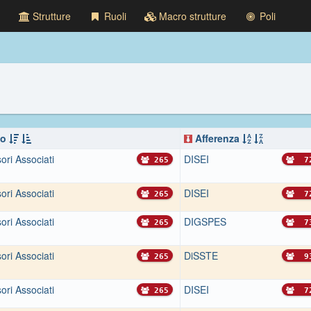
Strutture
Ruoli
Macro strutture
Poli
lo
Afferenza
ori Associati
DISEI
265
7
ori Associati
DISEI
265
7
ori Associati
DIGSPES
265
7
ori Associati
DiSSTE
265
9
ori Associati
DISEI
265
7