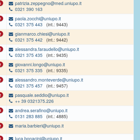
patrizia.zeppegno@med.uniupo.it
5
0321 390 163
paola.zocchi@uniupo.it
2
0321 375 443
(int.: 9443)
gianmarco.chiesi@uniupo.it
2
0321 375 442
(int.: 9442)
alessandra.faraudello@uniupo.it
2
0321 375 435
(int.: 9435)
giovanni.longo@uniupo.it
2
0321 375 335
(int.: 9335)
alessandro.monteverde@uniupo.it
2
0321 375 457
(int.: 9457)
pasquale.seddio@uniupo.it
2
++ 39 0321375.226
andrea.serafino@uniupo.it
3
0131 283 885
(int.: 4885)
maria.barbieri@uniupo.it
2
luca.bonacini@uniupo.it
2