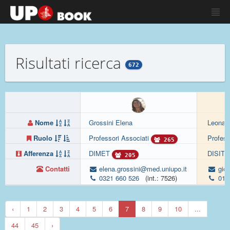
Risultati ricerca
672
Nome
Grossini Elena
Leonard
Ruolo
Professori Associati
Profess
265
Afferenza
DIMET
DISIT
205
Contatti
elena.grossini@med.uniupo.it
gior
0321 660 526
(int.: 7526)
013
‹
1
2
3
4
5
6
7
8
9
10
...
44
45
›