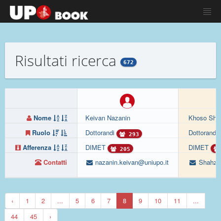
Risultati ricerca
672
Nome
Keivan Nazanin
Khoso Sha
Ruolo
Dottorandi
Dottorandi
293
Afferenza
DIMET
DIMET
205
Contatti
nazanin.keivan@uniupo.it
Shahza
‹
1
2
...
5
6
7
8
9
10
11
...
44
45
›